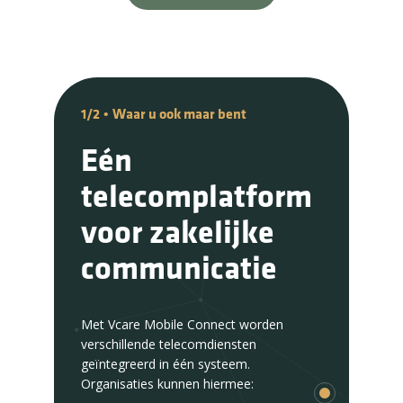
1/2
2/2
•
•
Waar u ook maar bent
Eenvoudig uitbreiden
Eén
Zakelijke
telecomplatform
telefonie die
voor zakelijke
klaar is voor de
communicatie
toekomst
Met Vcare Mobile Connect worden
De manier waarop organisaties
verschillende telecomdiensten
communiceren verandert snel.
geïntegreerd in één systeem.
Medewerkers werken op
Organisaties kunnen hiermee:
verschillende locaties en