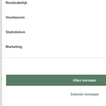
Noodzakelijk
Voorkeuren
Het laatste nieuws
Statistieken
Marketing
Alles toestaan
Selectie toestaan
nieuws
n