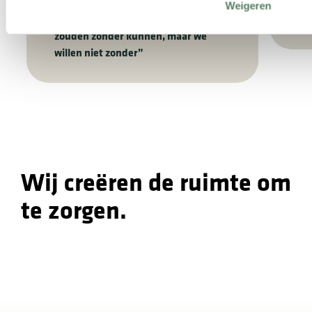
AI verlaagt de telefoondruk bij
Van
Weigeren
Huisartsencentrum Axel: “We
HA
zouden zonder kunnen, maar we
willen niet zonder”
Wij creëren de ruimte om
te zorgen.