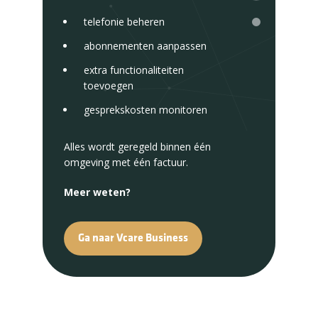
organisaties beheren vaak meerdere
teams, afdelingen en werkplekken.
telefonie beheren
Met
vast mobiel integratie
zorgt
abonnementen aanpassen
Vcare ervoor dat organisaties klaar
zijn voor moderne zakelijke
extra functionaliteiten
communicatie.
toevoegen
gesprekskosten monitoren
Wil je ontdekken hoe jouw
organisatie telefonie slimmer kan
Alles wordt geregeld binnen één
inzetten? Bekijk onze
blog
, plan een
omgeving met één factuur.
demo of laat Vcare jouw telefonie-
oplossing regelen.
Meer weten?
Hulp nodig?
Ga naar Vcare Business
Service support