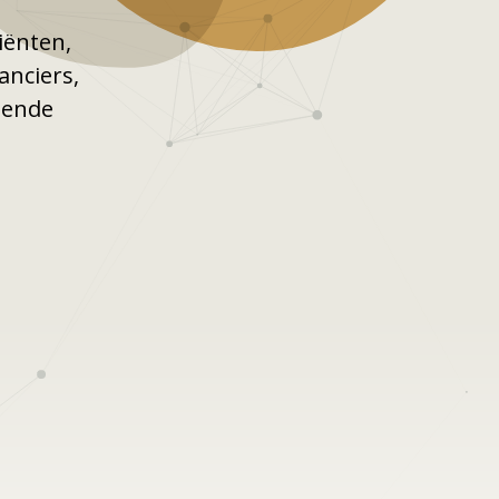
iënten,
anciers,
lende