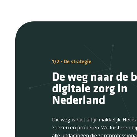
1/2
2/2
•
•
De strategie
De organisatie
De weg naar de b
Mensen en techn
digitale zorg in
versterken elkaa
Nederland
Want juist door een duidelijke
organisatiestructuur krijgen wij onz
Die weg is niet altijd makkelijk. Het i
van de grond. Duidelijkheid bij wie w
zoeken en proberen. We luisteren bi
verantwoordelijkheid ligt. Betekent d
alle uitdagingen die zorgprofession