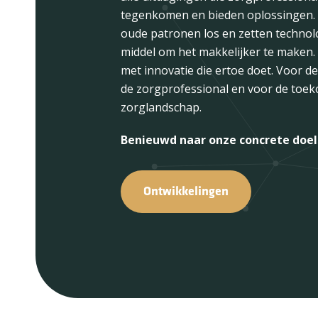
onze directie en management onbere
tegenkomen en bieden oplossingen.
Absoluut niet. Ze zitten naast je met 
oude patronen los en zetten technolo
appen je met een inhoudelijke vraag.
middel om het makkelijker te maken
met innovatie die ertoe doet. Voor de
We kijken ook altijd naar de potentie
de zorgprofessional en voor de toek
mensen om ons heen. Er is ruimte om
zorglandschap.
Je te verbreden of juist een stap om
Wij bieden daarvoor de handvatten di
Benieuwd naar onze concrete doe
Ontwikkelingen
Meer weten?
Werken bij