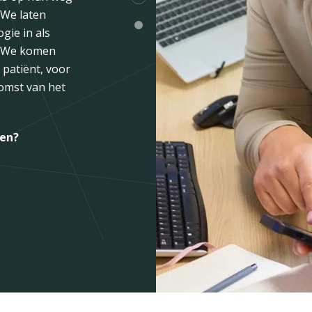
ikbaar is?
 We laten
de lunch of
gie in als
. We komen
 patiënt, voor
 van de
omst van het
 te groeien.
hoog te doen.
e nodig zijn.
len?