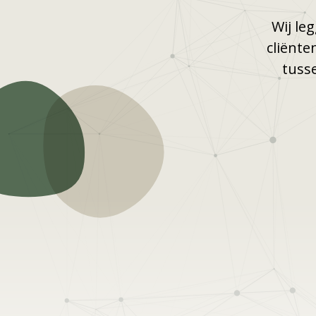
Wij le
cliënte
tuss