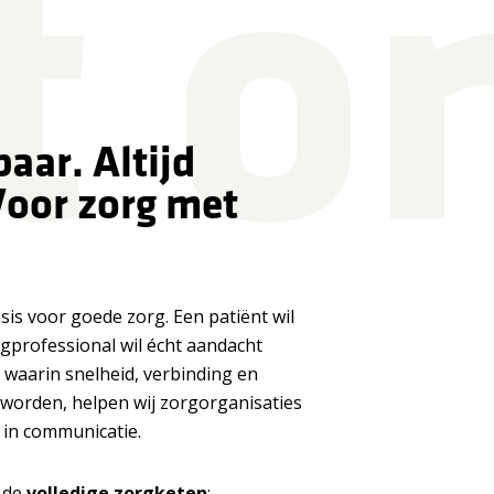
ft o
baar. Altijd
oor zorg met
is voor goede zorg. Een patiënt wil
gprofessional wil écht aandacht
 waarin snelheid, verbinding en
r worden, helpen wij zorgorganisaties
 in communicatie.
 de
volledige
zorgketen
: