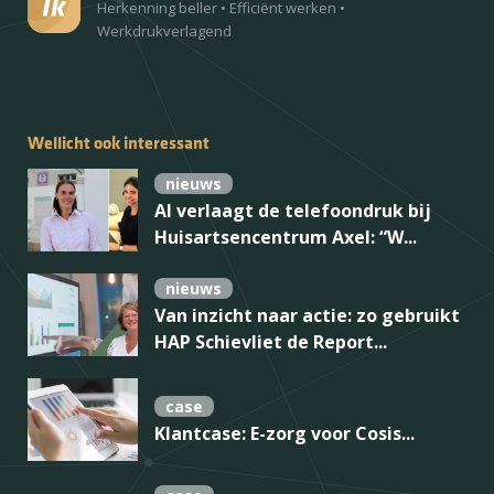
Herkenning beller
•
Efficiënt werken
•
Werkdrukverlagend
Wellicht ook interessant
nieuws
AI verlaagt de telefoondruk bij
Huisartsencentrum Axel: “W...
nieuws
Van inzicht naar actie: zo gebruikt
HAP Schievliet de Report...
case
Klantcase: E-zorg voor Cosis...