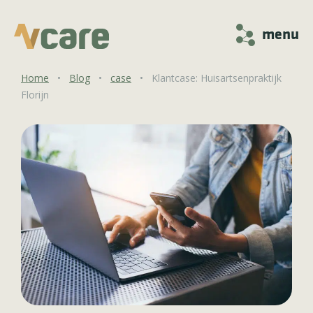
menu
Home
•
Blog
•
case
•
Klantcase: Huisartsenpraktijk
Florijn