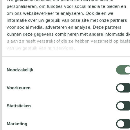
personaliseren, om functies voor social media te bieden en
om ons websiteverkeer te analyseren. Ook delen we
informatie over uw gebruik van onze site met onze partners
voor social media, adverteren en analyse. Deze partners
kunnen deze gegevens combineren met andere informatie di
u aan ze heeft verstrekt of die ze hebben verzameld op basi
van uw gebruik van hun services.
Let op: Dit formulier is niet bedoeld voor
Toestemmingsselectie
supportvragen. Gelieve supportvragen in te dienen via
Noodzakelijk
ons support ticketsysteem direct in onze applicatie.
Bedankt.
Voorkeuren
Instemming
Ik ga ermee akkoord dat Vcare mijn informatie opslaat
om op deze aanvraag te kunnen reageren. Klik
hier
voor
Statistieken
onze privacyverklaring.
Geen titel
Marketing