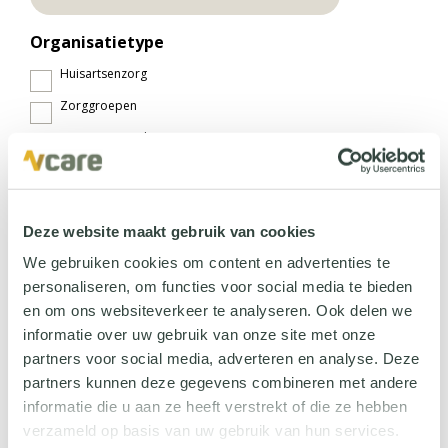
Organisatietype
Huisartsenzorg
Zorggroepen
Overige eerstelijnszorg
Spoedposten
VVT
Deze website maakt gebruik van cookies
Ziekenhuizen
We gebruiken cookies om content en advertenties te
GGZ
personaliseren, om functies voor social media te bieden
Revalidatiecentra
en om ons websiteverkeer te analyseren. Ook delen we
Klinieken
informatie over uw gebruik van onze site met onze
partners voor social media, adverteren en analyse. Deze
Samenwerkingsverbanden
partners kunnen deze gegevens combineren met andere
informatie die u aan ze heeft verstrekt of die ze hebben
Werkt jouw organisatie samen met
verzameld op basis van uw gebruik van hun services.
een IT-partner?