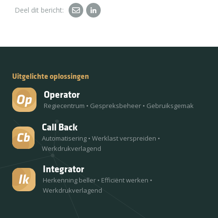
Deel dit bericht:
Uitgelichte oplossingen
Operator
Regiecentrum
•
Gespreksbeheer
•
Gebruiksgemak
Call Back
Automatisering
•
Werklast verspreiden
•
Werkdrukverlagend
Integrator
Herkenning beller
•
Efficiënt werken
•
Werkdrukverlagend