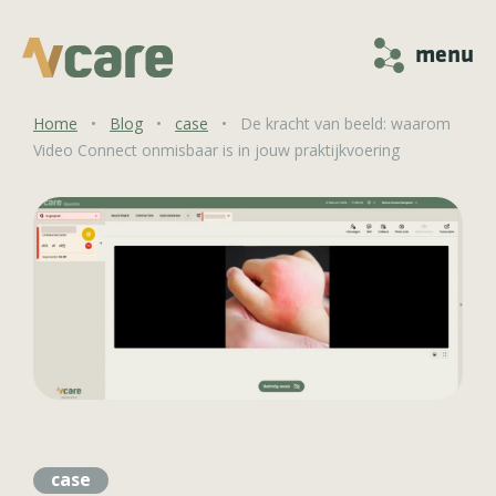
menu
Home
•
Blog
•
case
•
De kracht van beeld: waarom
Video Connect onmisbaar is in jouw praktijkvoering
case