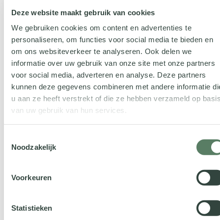
gezelschap
Deze website maakt gebruik van cookies
We gebruiken cookies om content en advertenties te
Vcare
gelooft erin dat je samen sterker staat, we
personaliseren, om functies voor social media te bieden en
hebben
Connect
immers in onze bedrijfsnaam
om ons websiteverkeer te analyseren. Ook delen we
informatie over uw gebruik van onze site met onze partners
staan. We hebben daarom strategische
voor social media, adverteren en analyse. Deze partners
partnerships met bedrijven die ons versterken.
kunnen deze gegevens combineren met andere informatie di
Samen ondersteunen we zorgprofessionals.
u aan ze heeft verstrekt of die ze hebben verzameld op basi
van uw gebruik van hun services.
Toestemmingsselectie
Noodzakelijk
Voorkeuren
Word ook partner
Statistieken