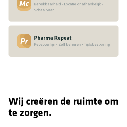
Bereikbaarheid
•
Locatie onafhankelijk
•
Schaalbaar
Pharma Repeat
Receptenlijn
•
Zelf beheren
•
Tijdsbesparing
Wij creëren de ruimte om
te zorgen.