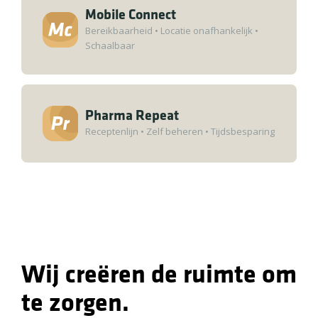
Mobile Connect
Bereikbaarheid
•
Locatie onafhankelijk
•
Schaalbaar
Pharma Repeat
Receptenlijn
•
Zelf beheren
•
Tijdsbesparing
Wij creëren de ruimte om
te zorgen.