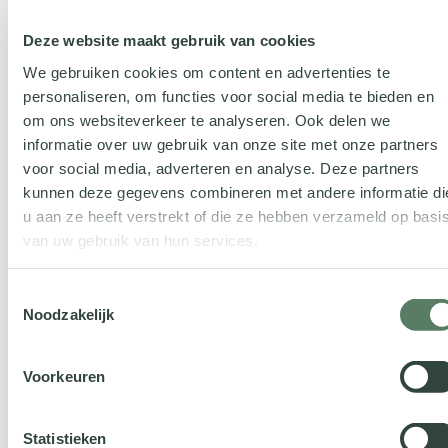
Jij bevindt je in goed
gezelschap
Deze website maakt gebruik van cookies
We gebruiken cookies om content en advertenties te
personaliseren, om functies voor social media te bieden en
Vcare
gelooft erin dat je samen sterker staat, we
om ons websiteverkeer te analyseren. Ook delen we
hebben
Connect
immers in onze bedrijfsnaam
informatie over uw gebruik van onze site met onze partners
staan. We hebben daarom strategische
voor social media, adverteren en analyse. Deze partners
partnerships met bedrijven die ons versterken.
kunnen deze gegevens combineren met andere informatie di
Samen ondersteunen we zorgprofessionals.
u aan ze heeft verstrekt of die ze hebben verzameld op basi
van uw gebruik van hun services.
Toestemmingsselectie
Noodzakelijk
Voorkeuren
Word ook partner
Statistieken