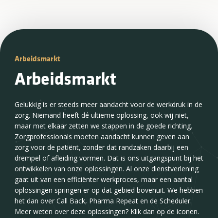
Arbeidsmarkt
Organiseerbaarheid
Arbeidsmarkt
Omgang hoge werkdruk
Gelukkig is er steeds meer aandacht voor de werkdruk in de
We nemen graag het werkproces onder de loep. Kijken
zorg. Niemand heeft dé ultieme oplossing, ook wij niet,
samen waar het prettiger, gemakkelijker of sneller kan.
maar met elkaar zetten we stappen in de goede richting.
Wanneer het werkproces duidelijk in kaart is kunnen wij de
Zorgprofessionals moeten aandacht kunnen geven aan
beste combinatie aan oplossingen bieden om te werken
zorg voor de patiënt, zonder dat randzaken daarbij een
naar een situatie waarin iedereen profiteert.
drempel of afleiding vormen. Dat is ons uitgangspunt bij het
Zorgprofessional én patiënt. Inzicht is de sleutel tot succes
ontwikkelen van onze oplossingen. Al onze dienstverlening
en laat ons duidelijk zien waar kansen liggen. Benieuwd?
gaat uit van een efficiënter werkproces, maar een aantal
Klik dan door op een van de links.
oplossingen springen er op dat gebied bovenuit. We hebben
het dan over Call Back, Pharma Repeat en de Scheduler.
Meer weten over deze oplossingen? Klik dan op de iconen.