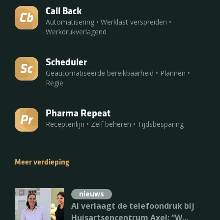
Call Back
Automatisering
•
Werklast verspreiden
•
Reporter
Werkdrukverlagend
Data-analyse
•
Dashboard
•
Inzicht
Scheduler
Meer verdieping
Geautomatiseerde bereikbaarheid
•
Plannen
•
Regie
nieuws
Pharma Repeat
AI verlaagt de telefoondruk bij
Receptenlijn
•
Zelf beheren
•
Tijdsbesparing
Huisartsencentrum Axel: “W...
Meer verdieping
nieuws
Van inzicht naar actie: zo
gebruikt HAP Schievliet de
nieuws
Report...
AI verlaagt de telefoondruk bij
Huisartsencentrum Axel: “W...