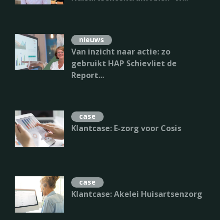
case
Klantcase: Spoedzorg
nieuws
Huisartsenpost Zaanstreek
Van inzicht naar actie: zo
Waterland
gebruikt HAP Schievliet de
Report...
case
Klantcase: Akelei Huisartsenzorg
case
Klantcase: E-zorg voor Cosis
case
Klantcase: Akelei Huisartsenzorg