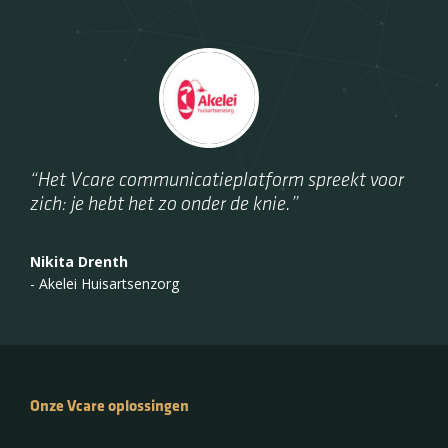
"Vcare biedt ons een heel simpel en
gebruiksvriendelijk systeem."
“Het Vcare communicatieplatform spreekt voor
Simone Swartsenburg
zich: je hebt het zo onder de knie.”
-
Manager Spoedzorg bij HAP Zaanstreek Waterland
Nikita Drenth
-
Akelei Huisartsenzorg
Onze Vcare oplossingen
Operator
Onze Vcare oplossingen
Regiecentrum
•
Gespreksbeheer
•
Gebruiksgemak