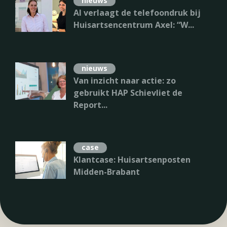
nieuws
Regiecentrum
•
Gespreksbeheer
•
Gebruiksgemak
AI verlaagt de telefoondruk bij
Huisartsencentrum Axel: “W...
Video Connect
Beeldbellen
•
Urgentiebepaling
•
Efficiënt
nieuws
Van inzicht naar actie: zo
gebruikt HAP Schievliet de
Report...
nieuws
AI verlaagt de telefoondruk bij
Huisartsencentrum Axel: “W...
case
Klantcase: Huisartsenposten
Midden-Brabant
nieuws
Van inzicht naar actie: zo
gebruikt HAP Schievliet de
Report...