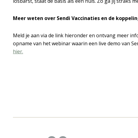
losbarst, staat de basis als een huis. Zo ga jij straks 
Meer weten over Sendi Vaccinaties en de koppeli
Meld je aan via de link hieronder en ontvang meer info
opname van het webinar waarin een live demo van Sen
hier.