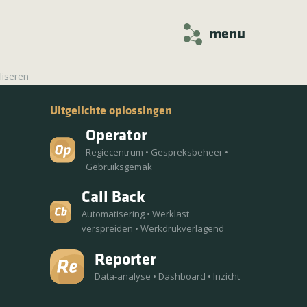
menu
liseren
Uitgelichte oplossingen
Operator
Regiecentrum
•
Gespreksbeheer
•
Gebruiksgemak
Call Back
Automatisering
•
Werklast
verspreiden
•
Werkdrukverlagend
Reporter
Data-analyse
•
Dashboard
•
Inzicht