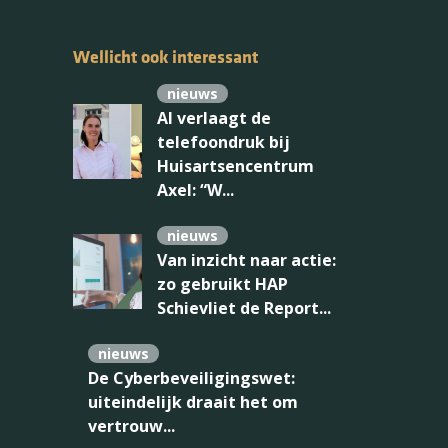
Wellicht ook interessant
nieuws
AI verlaagt de
telefoondruk bij
Huisartsencentrum
Axel: “W...
nieuws
Van inzicht naar actie:
zo gebruikt HAP
Schievliet de Report...
nieuws
De Cyberbeveiligingswet:
uiteindelijk draait het om
vertrouw...