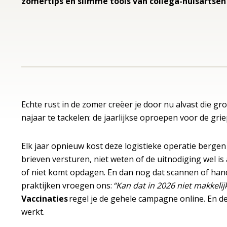
zomertips en slimme tools van collega-huisartsen
Echte rust in de zomer creëer je door nu alvast die gr
najaar te tackelen: de jaarlijkse oproepen voor de gr
Elk jaar opnieuw kost deze logistieke operatie bergen 
brieven versturen, niet weten of de uitnodiging wel i
of niet komt opdagen. En dan nog dat scannen of hand
praktijken vroegen ons:
“Kan dat in 2026 niet makkelij
Vaccinaties
regel je de gehele campagne online. En de 
werkt.