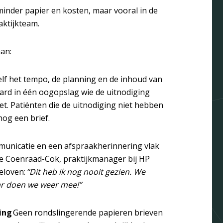
 minder papier en kosten, maar vooral in de
aktijkteam.
an:
elf het tempo, de planning en de inhoud van
oard in één oogopslag wie de uitnodiging
et. Patiënten die de uitnodiging niet hebben
og een brief.
unicatie en een afspraakherinnering vlak
tte Coenraad-Cok, praktijkmanager bij HP
eloven:
“Dit heb ik nog nooit gezien. We
ar doen we weer mee!”
ing
Geen rondslingerende papieren brieven