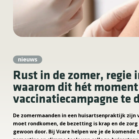
nieuws
Rust in de zomer, regie i
waarom dit hét moment 
vaccinatiecampagne te d
De zomermaanden in een huisartsenpraktijk zijn 
moet rondkomen, de bezetting is krap en de zorg 
gewoon door. Bij Vcare helpen we je de komende 