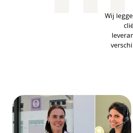
Wij legge
cl
levera
versch