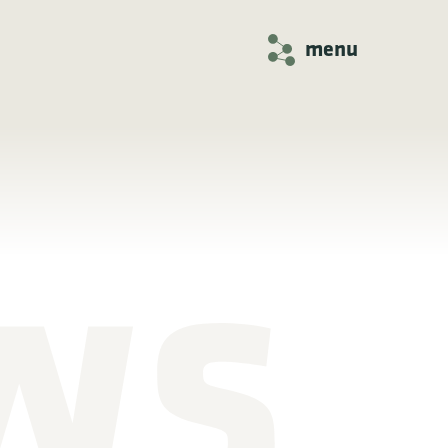
menu
ws