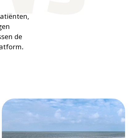
patiënten,
gen
ssen de
atform.