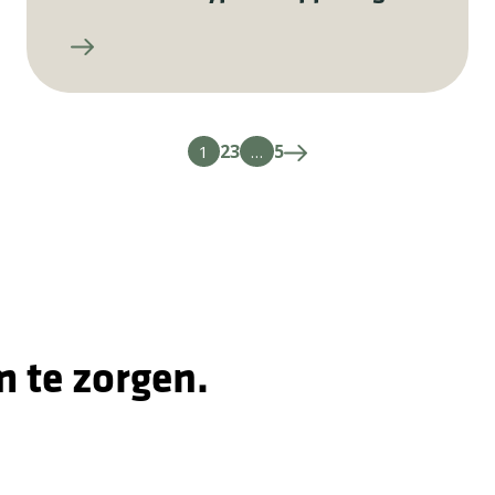
2
3
5
1
…
m te zorgen.