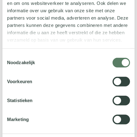
en om ons websiteverkeer te analyseren. Ook delen we
Het zelfstandig beheren van gebruikers is de eerste stap in
informatie over uw gebruik van onze site met onze
een reeks van vernieuwingen. De komende periode zullen
partners voor social media, adverteren en analyse. Deze
we op het platform van Operator 3 stapsgewijs steeds
partners kunnen deze gegevens combineren met andere
meer functionaliteiten uitrollen die allemaal hetzelfde doel
informatie die u aan ze heeft verstrekt of die ze hebben
dienen: jou de volledige regie en controle geven over je
verzameld op basis van uw gebruik van hun services.
eigen bereikbaarheid en processen.
Toestemmingsselectie
Houd ons platform de komende tijd dus goed in de gaten,
Noodzakelijk
want we blijven continu doorontwikkelen om de techniek
nóg beter en directer voor jouw praktijk te laten werken.
Voorkeuren
Statistieken
Marketing