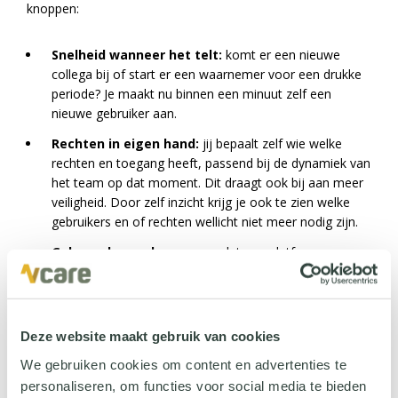
knoppen:
Snelheid wanneer het telt:
komt er een nieuwe
collega bij of start er een waarnemer voor een drukke
periode? Je maakt nu binnen een minuut zelf een
nieuwe gebruiker aan.
Rechten in eigen hand:
jij bepaalt zelf wie welke
rechten en toegang heeft, passend bij de dynamiek van
het team op dat moment. Dit draagt ook bij aan meer
veiligheid. Door zelf inzicht krijg je ook te zien welke
gebruikers en of rechten wellicht niet meer nodig zijn.
Gebouwd voor de zorg:
omdat ons platform
specifiek voor de zorgsector is ontwikkeld, houdt het
gebruikersbeheer direct rekening met complexe
zorgrouteringen en het gelijktijdig gebruik van
meerdere toestellen.
Deze website maakt gebruik van cookies
We gebruiken cookies om content en advertenties te
Dit is pas het begin
personaliseren, om functies voor social media te bieden