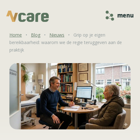
menu
Home
•
Blog
•
Nieuws
•
Grip op je eigen
bereikbaarheid: waarom we de regie teruggeven aan de
praktijk