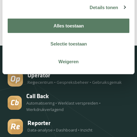
Details tonen
Deel dit bericht:
Alles toestaan
Selectie toestaan
Weigeren
Uitgelichte oplossingen
Operator
Regiecentrum
•
Gespreksbeheer
•
Gebruiksgemak
Call Back
Automatisering
•
Werklast verspreiden
•
Werkdrukverlagend
Reporter
Data-analyse
•
Dashboard
•
Inzicht