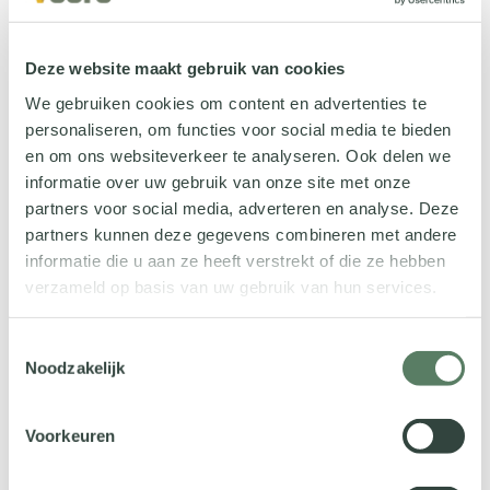
Deze website maakt gebruik van cookies
We gebruiken cookies om content en advertenties te
personaliseren, om functies voor social media te bieden
en om ons websiteverkeer te analyseren. Ook delen we
informatie over uw gebruik van onze site met onze
partners voor social media, adverteren en analyse. Deze
partners kunnen deze gegevens combineren met andere
nieuws
informatie die u aan ze heeft verstrekt of die ze hebben
verzameld op basis van uw gebruik van hun services.
Innovatie in de zorg: Wat als
het niet gaat om de techniek?
Toestemmingsselectie
Noodzakelijk
Voorkeuren