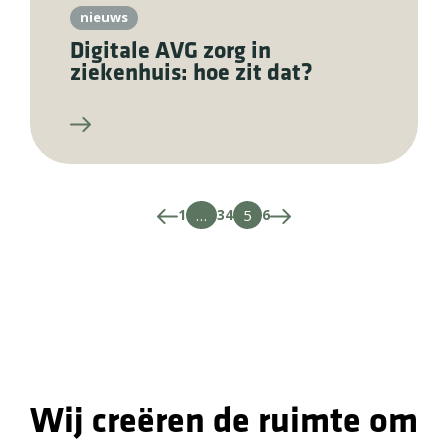
nieuws
Digitale AVG zorg in
ziekenhuis: hoe zit dat?
1
…
3
4
5
6
Wij creëren de ruimte om