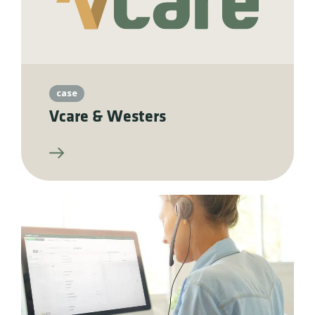
case
Vcare & Westers