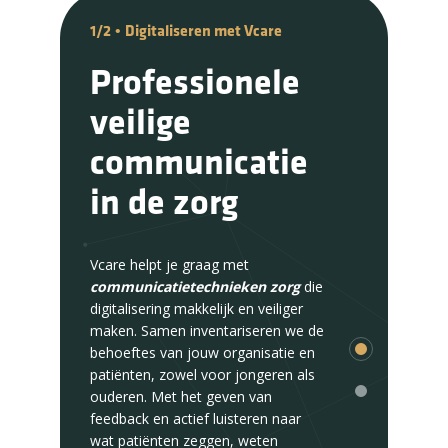
1/2
2/2
•
•
Digitaliseren met Vcare
dankzij het cloudplatform
van Vcare
Professionele
Innovatief
veilige
communicatie
communicatie
in de zorg
in de zorg
verbeteren
Vcare helpt je graag met
communicatietechnieken zorg
die
Bij Vcare begrijpen we dat elke cliënt
digitalisering makkelijk en veiliger
unieke behoeften heeft als het gaat
maken. Samen inventariseren we de
om communicatie. Daarom maken
behoeftes van jouw organisatie en
we op maat gemaakte oplossingen
patiënten, zowel voor jongeren als
die niet alleen efficiënt zijn, maar
ouderen. Met het geven van
ook intuïtief in gebruik. Met onze
feedback en actief luisteren naar
technologie kan de cliënt zelf kiezen
wat patiënten zeggen, weten
hoe hij wil communiceren en welke