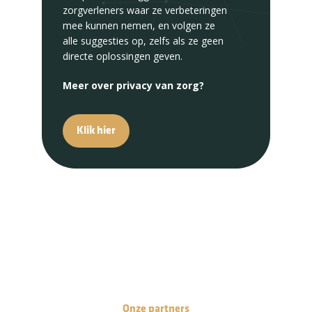
zorgverleners waar ze verbeteringen
informatie hij wil ontvangen. Dit
mee kunnen nemen, en volgen ze
biedt een nieuw niveau van
alle suggesties op, zelfs als ze geen
transparantie en gemak in de zorg.
directe oplossingen geven.
Bovendien kun je altijd iets nieuws
ontdekken en kijken naar
Meer over privacy van zorg?
innovatieve manieren om de
zorgervaring &
communicatie in de
zorg verbeteren
.
Klik hier
Goede zorg voor iedereen?
Maak een afspraak
Onze partners