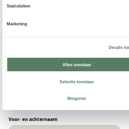
Statistieken
demo
Marketing
Details t
Alles toestaan
Probeer het zelf uit
Selectie toestaan
Ontdek zelf het gemak van onze slimme koppelingen en
vraag een gratis DEMO aan!
Weigeren
Voor- en achternaam