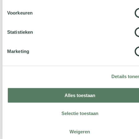
Voorkeuren
Telefoonnummer
Statistieken
Marketing
Organisatietype
Huisartsenzorg
Zorggroepen
Details tone
Overige eerstelijnszorg
Spoedposten
Alles toestaan
VVT
Selectie toestaan
Ziekenhuizen
GGZ
Weigeren
Revalidatiecentra