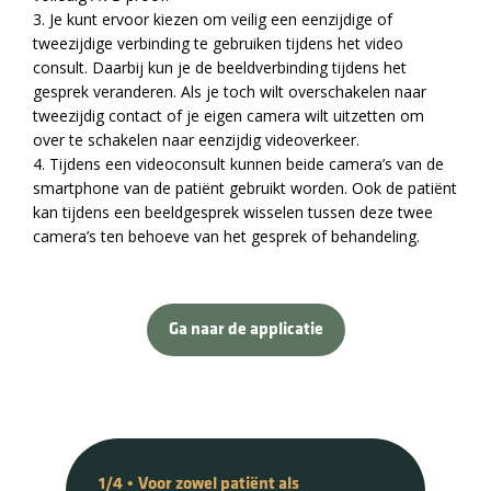
3. Je kunt ervoor kiezen om veilig een eenzijdige of
tweezijdige verbinding te gebruiken tijdens het video
consult. Daarbij kun je de beeldverbinding tijdens het
gesprek veranderen. Als je toch wilt overschakelen naar
tweezijdig contact of je eigen camera wilt uitzetten om
over te schakelen naar eenzijdig videoverkeer.
4. Tijdens een videoconsult kunnen beide camera’s van de
smartphone van de patiënt gebruikt worden. Ook de patiënt
kan tijdens een beeldgesprek wisselen tussen deze twee
camera’s ten behoeve van het gesprek of behandeling.
Ga naar de applicatie
1/4
2/4
3/4
4/4
•
•
•
•
Voor zowel patiënt als
Meerwaarde
Videoconsult
Blijf op de hoogte