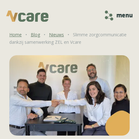
menu
Home
•
Blog
•
Nieuws
•
Slimme zorgcommunicatie
dankzij samenwerking ZEL en Vcare