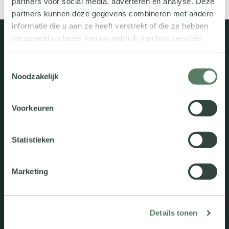
partners voor social media, adverteren en analyse. Deze
partners kunnen deze gegevens combineren met andere
informatie die u aan ze heeft verstrekt of die ze hebben
verzameld op basis van uw gebruik van hun services.
Uitgelichte oplossingen
Toestemmingsselectie
Operator
Noodzakelijk
Regiecentrum
•
Gespreksbeheer
•
Gebruiksgemak
Call Back
Voorkeuren
Automatisering
•
Werklast verspreiden
•
Werkdrukverlagend
Statistieken
Reporter
Data-analyse
•
Dashboard
•
Inzicht
Marketing
Details tonen
Wellicht ook interessant