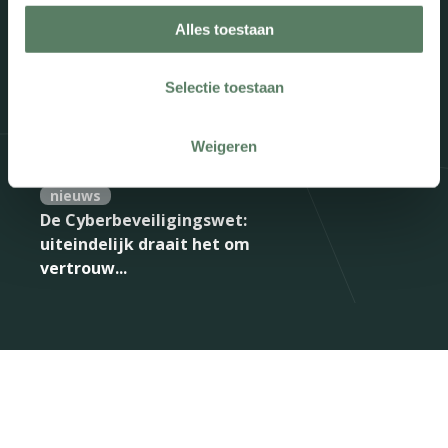
nieuws
AI verlaagt de telefoondruk bij
Alles toestaan
Huisartsencentrum Axel: “W...
Selectie toestaan
nieuws
Van inzicht naar actie: zo gebruikt
Weigeren
HAP Schievliet de Report...
nieuws
De Cyberbeveiligingswet:
uiteindelijk draait het om
vertrouw...