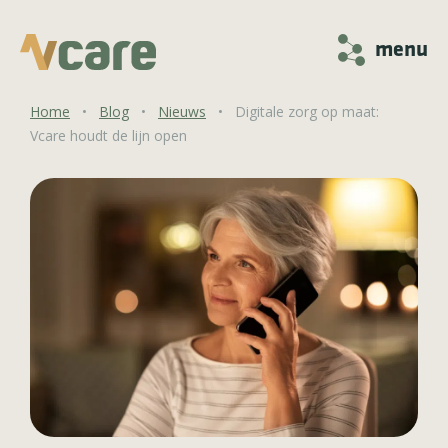
menu
Home
•
Blog
•
Nieuws
•
Digitale zorg op maat:
Vcare houdt de lijn open