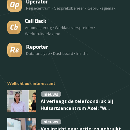
Operator
Regiecentrum
•
Gespreksbeheer
•
Gebruiksgemak
Call Back
Automatisering
•
Werklast verspreiden
•
Werkdrukverlagend
Reporter
Data-analyse
•
Dashboard
•
Inzicht
Wellicht ook interessant
nieuws
AI verlaagt de telefoondruk bij
Huisartsencentrum Axel: “W...
nieuws
Van inzicht naar actie: zo gebruikt