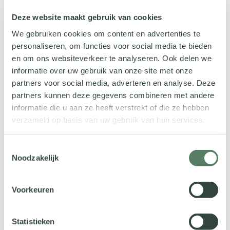
GGZ
Deze website maakt gebruik van cookies
Revalidatiecentra
We gebruiken cookies om content en advertenties te
Klinieken
personaliseren, om functies voor social media te bieden
en om ons websiteverkeer te analyseren. Ook delen we
Samenwerkingsverbanden
informatie over uw gebruik van onze site met onze
partners voor social media, adverteren en analyse. Deze
Werkt jouw organisatie samen met
een IT-partner?
partners kunnen deze gegevens combineren met andere
informatie die u aan ze heeft verstrekt of die ze hebben
verzameld op basis van uw gebruik van hun services.
Wij vragen dit omdat Vcare samenwerkt met
Toestemmingsselectie
diverse IT-partners in Nederland. Als wij
Noodzakelijk
weten of je al een IT-partner hebt, kunnen
we je beter adviseren en ondersteunen bij
jouw aanvraag.
Voorkeuren
Jouw vraag, verzoek of opmerking
Statistieken