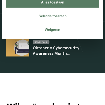
Alles toestaan
Van inzicht naar actie: zo gebruikt
HAP Schievliet de Report...
Selectie toestaan
nieuws
Cybersecurity Awareness Month –
Weigeren
Vcare Trust Center...
nieuws
Oktober = Cybersecurity
Awareness Month...