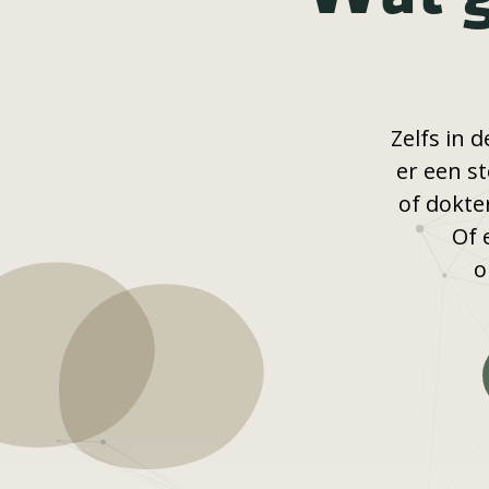
Zelfs in 
er een s
of dokter
Of 
o