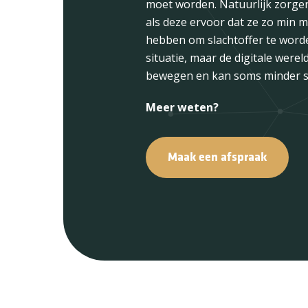
moet worden. Natuurlijk zorgen
communiceren met de buitenwe
factor in het overschakelen n
als deze ervoor dat ze zo min m
waarin de handelingen weer o
hebben om slachtoffer te word
kunnen komen. Zij zorgen voor
situatie, maar de digitale wereld 
overzichtelijke structuur die ind
bewegen en kan soms minder sta
voor efficiëntie en duidelijkhei
werknemers en patiënten.
Meer weten?
Maak een afspraak