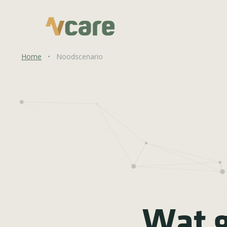
Home
•
Noodscenario
Wat g