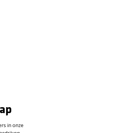
hap
rs in onze
bedrijven