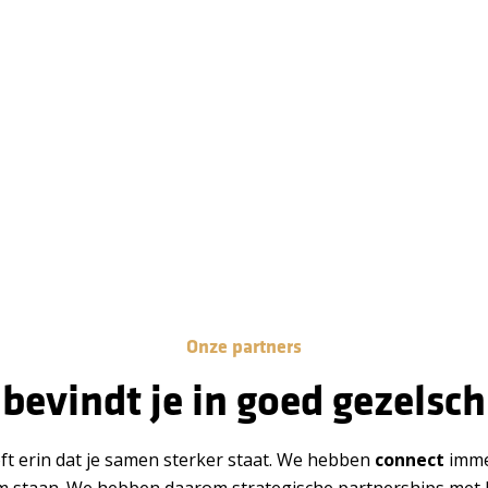
Onze partners
j bevindt je in goed gezelsc
ft erin dat je samen sterker staat. We hebben
connect
imme
m staan. We hebben daarom strategische partnerships met 