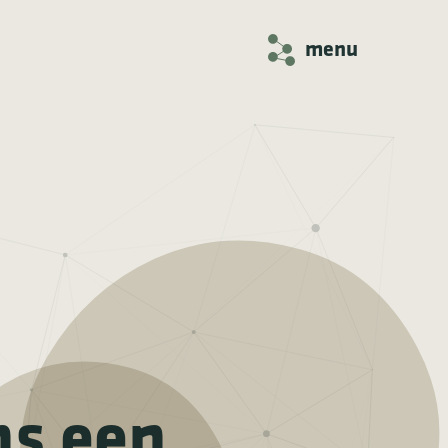
menu
ns een