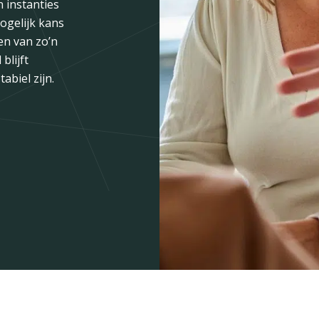
 instanties
reld.
aar een modus
ogelijk kans
p gang
en van zo’n
 een
blijft
irect zorgt
biel zijn.
d voor