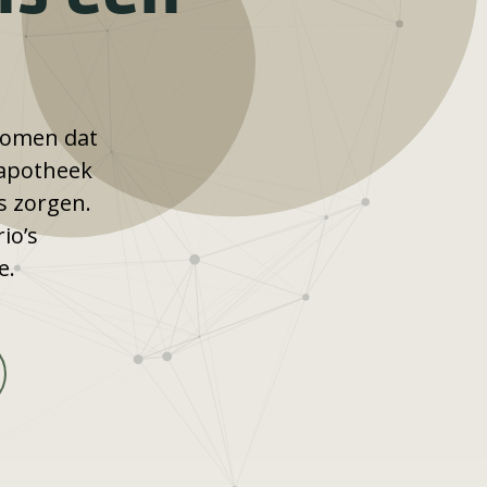
rkomen dat
 apotheek
ss zorgen.
io’s
e.