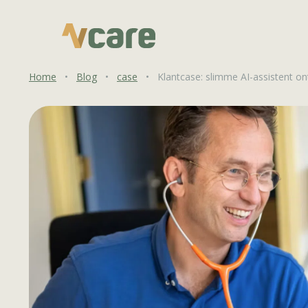
Home
•
Blog
•
case
•
Klantcase: slimme AI-assistent ont