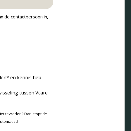
n de contactpersoon in,
rden* en kennis heb
wisseling tussen Vcare
iet tevreden? Dan stopt de
utomatisch.