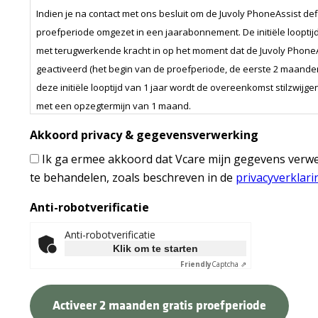
Indien je na contact met ons besluit om de Juvoly PhoneAssist def
proefperiode omgezet in een jaarabonnement. De initiële looptijd 
met terugwerkende kracht in op het moment dat de Juvoly PhoneAs
geactiveerd (het begin van de proefperiode, de eerste 2 maanden 
deze initiële looptijd van 1 jaar wordt de overeenkomst stilzwij
met een opzegtermijn van 1 maand.
Akkoord privacy & gegevensverwerking
De prijs van een jaarabonnement is € 0,35 per ION per jaar en he
Ik ga ermee akkoord dat Vcare mijn gegevens verw
rekening gebracht. Dat komt neer op € 0,0292 excl. btw per ION p
te behandelen, zoals beschreven in de
privacyverklar
Anti-robotverificatie
Anti-robotverificatie
Klik om te starten
Friendly
Captcha ⇗