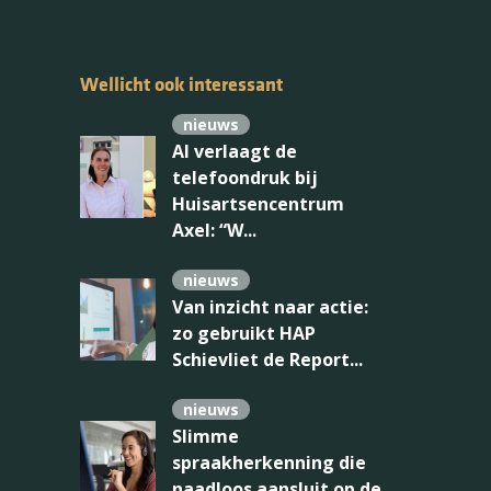
Wellicht ook interessant
nieuws
AI verlaagt de
telefoondruk bij
Huisartsencentrum
Axel: “W...
nieuws
Van inzicht naar actie:
zo gebruikt HAP
Schievliet de Report...
nieuws
Slimme
spraakherkenning die
naadloos aansluit op de