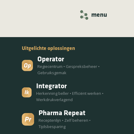
menu
Uitgelichte oplossingen
Operator
Regiecentrum
•
Gespreksbeheer
•
Gebruiksgemak
Integrator
Herkenning beller
•
Efficiënt werken
•
Werkdrukverlagend
Pharma Repeat
Receptenlijn
•
Zelf beheren
•
Tijdsbesparing