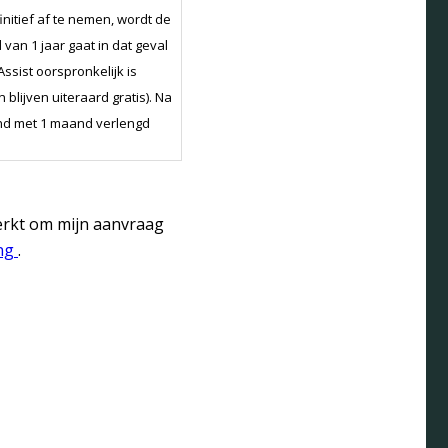
initief af te nemen, wordt de
van 1 jaar gaat in dat geval
sist oorspronkelijk is
blijven uiteraard gratis). Na
gend met 1 maand verlengd
t wordt maandelijks in
erkt om mijn aanvraag
er maand.
ing
.