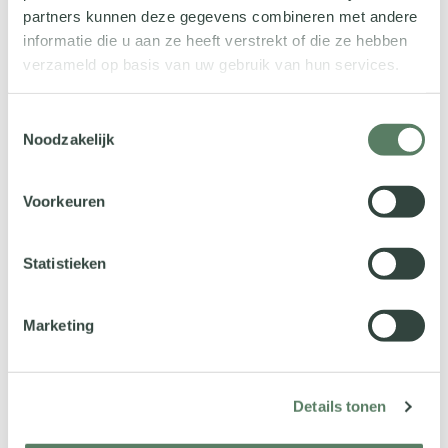
neer op € 0,0292 excl. btw per ION per maand.
Anti-robotverificatie
partners kunnen deze gegevens combineren met andere
informatie die u aan ze heeft verstrekt of die ze hebben
Anti-robotverificatie
verzameld op basis van uw gebruik van hun services.
Klik om te starten
Friendly
Captcha ⇗
Toestemmingsselectie
Noodzakelijk
Voorkeuren
Statistieken
Marketing
Details tonen