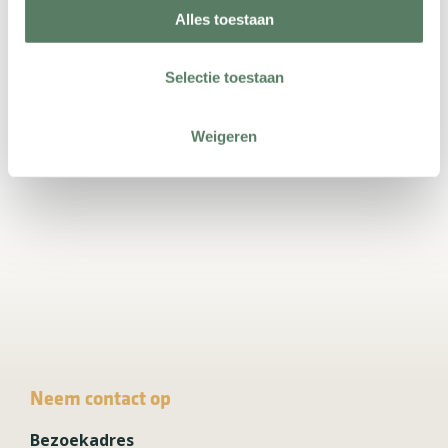
Alles toestaan
Wij creëren de ruimte om
te zorgen.
Selectie toestaan
Weigeren
Neem contact op
Bezoekadres