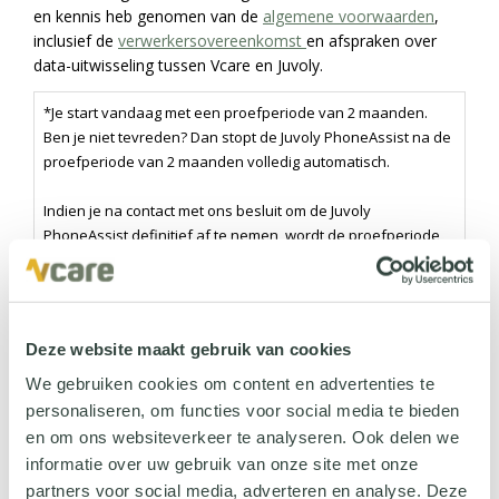
en kennis heb genomen van de
algemene voorwaarden
,
inclusief de
verwerkersovereenkomst
en afspraken over
data-uitwisseling tussen Vcare en Juvoly.
*Je start vandaag met een proefperiode van 2 maanden.
Ben je niet tevreden? Dan stopt de Juvoly PhoneAssist na de
proefperiode van 2 maanden volledig automatisch.
Indien je na contact met ons besluit om de Juvoly
PhoneAssist definitief af te nemen, wordt de proefperiode
omgezet in een jaarabonnement. De initiële looptijd van 1
jaar gaat in dat geval met terugwerkende kracht in op het
moment dat de Juvoly PhoneAssist oorspronkelijk is
geactiveerd (het begin van de proefperiode, de eerste 2
Deze website maakt gebruik van cookies
maanden blijven uiteraard gratis). Na deze initiële looptijd
van 1 jaar wordt de overeenkomst stilzwijgend met 1 maand
We gebruiken cookies om content en advertenties te
Akkoord privacy & gegevensverwerking
verlengd met een opzegtermijn van 1 maand.
personaliseren, om functies voor social media te bieden
Ik ga ermee akkoord dat Vcare mijn gegevens verwerkt
en om ons websiteverkeer te analyseren. Ook delen we
om mijn aanvraag te behandelen, zoals beschreven in de
De prijs van een jaarabonnement is € 0,35 per ION per jaar
informatie over uw gebruik van onze site met onze
privacyverklaring
.
en het wordt maandelijks in rekening gebracht. Dat komt
partners voor social media, adverteren en analyse. Deze