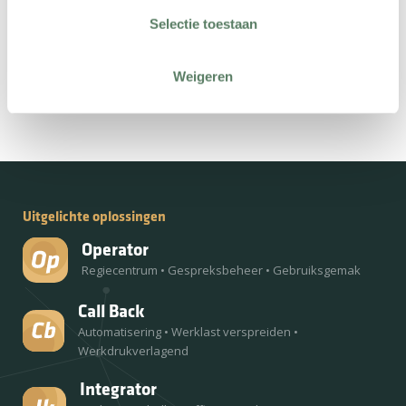
Selectie toestaan
Weigeren
Deel dit bericht:
Uitgelichte oplossingen
Operator
Regiecentrum
•
Gespreksbeheer
•
Gebruiksgemak
Call Back
Automatisering
•
Werklast verspreiden
•
Werkdrukverlagend
Integrator