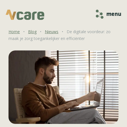
menu
Home
•
Blog
•
Nieuws
•
De digitale voordeur: zo
maak je zorg toegankelijker en efficiënter