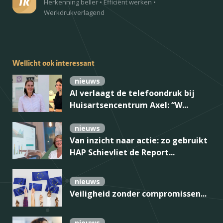
Herkenning beller
•
Efficiënt werken
•
Werkdrukverlagend
Wellicht ook interessant
nieuws
AI verlaagt de telefoondruk bij
Huisartsencentrum Axel: “W...
nieuws
Van inzicht naar actie: zo gebruikt
HAP Schievliet de Report...
nieuws
Veiligheid zonder compromissen...
nieuws