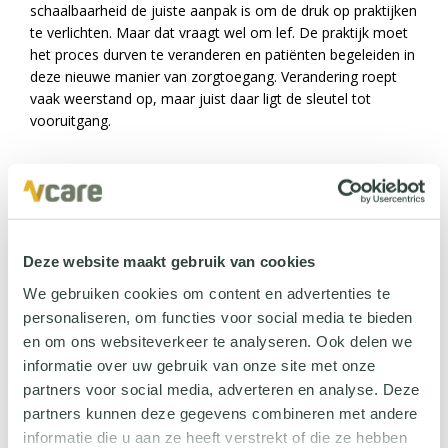
schaalbaarheid de juiste aanpak is om de druk op praktijken
te verlichten. Maar dat vraagt wel om lef. De praktijk moet
het proces durven te veranderen en patiënten begeleiden in
deze nieuwe manier van zorgtoegang. Verandering roept
vaak weerstand op, maar juist daar ligt de sleutel tot
vooruitgang.
Samen kom je verder
Je leest het al terug in dit artikel: deze aanpak kent vele
vormen, oplossingen en leveranciers. De toekomst van de
Deze website maakt gebruik van cookies
zorg vraagt om samenwerking, om slimme keuzes en om
partners die elkaar versterken.
We gebruiken cookies om content en advertenties te
personaliseren, om functies voor social media te bieden
en om ons websiteverkeer te analyseren. Ook delen we
Praktijk.nl
en Vcare zien in elkaar de juiste partner om
huisartsenpraktijken écht verder te helpen. Met een slim
informatie over uw gebruik van onze site met onze
ingerichte website en een telefonieoplossing die daarop
partners voor social media, adverteren en analyse. Deze
aansluit, dragen we samen bij aan een toekomstbestendige
partners kunnen deze gegevens combineren met andere
zorg.
informatie die u aan ze heeft verstrekt of die ze hebben