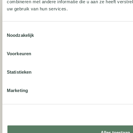
combineren met andere informatie die u aan ze heeft verstre
uw gebruik van hun services.
Neem contact op
Toestemmingsselectie
Bezoekadres
Noodzakelijk
Kennispark Twente
Pantheon 2
Voorkeuren
7521 PR Enschede
Tel: 088 – 4 800 900
Statistieken
Postadres
Marketing
Postbus 176
7500 AD Enschede
Openingstijden
maandag t/m vrijdag van
Alles toestaan