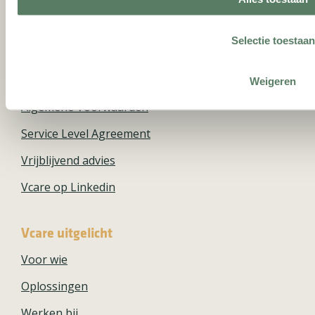
08:30 uur tot 17:00 uur
Selectie toestaan
Ga direct naar
Privacyverklaring
Weigeren
Algemene Voorwaarden
Service Level Agreement
Vrijblijvend advies
Vcare op Linkedin
Vcare uitgelicht
Voor wie
Oplossingen
Werken bij