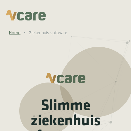
Home
•
Ziekenhuis software
Slimme
ziekenhuis