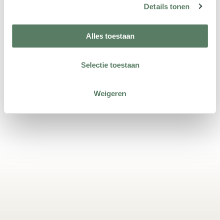
Details tonen
Alles toestaan
Wij creëren de ruimte om
Selectie toestaan
te zorgen.
Weigeren