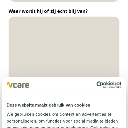
Waar wordt hij of zij écht blij van?
Deze website maakt gebruik van cookies
Geef ons een hint voor het persoonlijke cadeau (bijv.
tuinieren, chocola, koken, een goed boek of een
We gebruiken cookies om content en advertenties te
specifieke hobby).
personaliseren, om functies voor social media te bieden
en om ons websiteverkeer te analyseren. Ook delen we