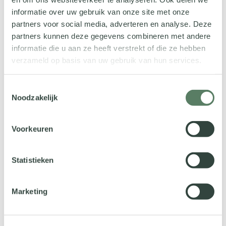
Instemming
informatie over uw gebruik van onze site met onze
Ik ga ermee akkoord dat Vcare mijn informatie opslaat
partners voor social media, adverteren en analyse. Deze
om op deze aanvraag te kunnen reageren. Klik
hier
voor
partners kunnen deze gegevens combineren met andere
onze privacyverklaring.
informatie die u aan ze heeft verstrekt of die ze hebben
verzameld op basis van uw gebruik van hun services.
Geen titel
Anti-robotverificatie
Toestemmingsselectie
Klik om te starten
Noodzakelijk
Friendly
Captcha ⇗
Voorkeuren
Statistieken
Marketing